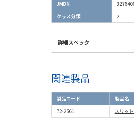
JMDN
327640
クラス分類
2
詳細スペック
関連製品
製品コード
製品名
72-2561
スリット