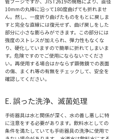
管ブージですが、JIST2619の規格により、直径
10mmの丸棒に沿って180度曲げても折れませ
ん。然し、一度折り曲げたものをもとに戻しま
すと完全な直線には復元せず、曲げ戻しをした
部分に小さな膨らみができます。この部分には
強度のストレスが加えられ、弾力性もなくな
り、硬化していますので簡単に折れてしまいま
す。危険ですのでご使用にならないでくださ
い。再使用する場合はかならず顕微鏡での表面
の傷、まくれ等の有無をチェックして、安全を
確認してください。
E. 誤った洗浄、滅菌処理
手術器具は水と関係が深く、水の善し悪しに特
に注意をする必要があります。飲料水としての
条件を満たしていても手術器具の洗浄に使用で
きない場合があります。 水道水は飲料水にする