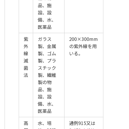
品、施
設、設
備、水、
医薬品
紫
ガラス
200×300mm
外
製、金属
の紫外線を用
線
製、ゴム
いる。
滅
製、プラ
菌
スチック
法
製、繊維
製の物
品、施
設、設
備、水、
医薬品
高
水、培
通例915又は