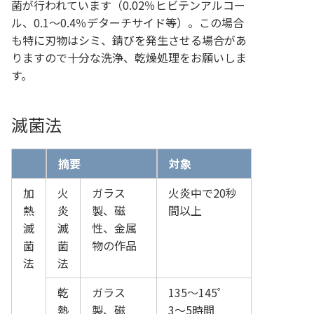
菌が行われています（0.02％ヒビテンアルコー
ル、0.1～0.4％デターチサイド等）。この場合
も特に刃物はシミ、錆びを発生させる場合があ
りますので十分な洗浄、乾燥処理をお願いしま
す。
滅菌法
摘要
対象
加
火
ガラス
火炎中で20秒
熱
炎
製、磁
間以上
滅
滅
性、金属
菌
菌
物の作品
法
法
乾
ガラス
135～145゜
熱
製、磁
3～5時間