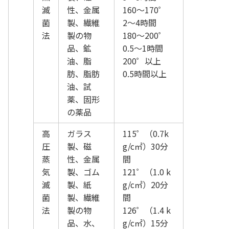
滅
性、金属
160～170゜
菌
製、繊維
2～4時間
法
製の物
180～200゜
品、鉱
0.5～1時間
油、脂
200゜以上
肪、脂肪
0.5時間以上
油、試
薬、固形
の薬品
高
ガラス
115゜（0.7k
圧
製、磁
g/c㎡）30分
蒸
性、金属
間
気
製、ゴム
121゜（1.0 k
滅
製、紙
g/c㎡）20分
菌
製、繊維
間
法
製の物
126゜（1.4 k
品、水、
g/c㎡）15分