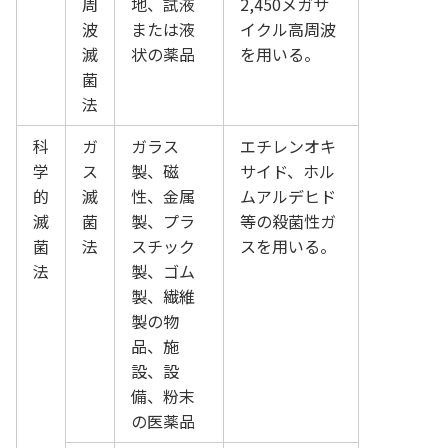
周
地、試液
2,450メガサ
波
または液
イクル高周波
滅
状の薬品
を用いる。
菌
法
科
ガ
ガラス
エチレンオキ
学
ス
製、磁
サイド、ホル
的
滅
性、金属
ムアルデヒド
滅
菌
製、プラ
等の殺菌性ガ
菌
法
スチック
スを用いる。
法
製、ゴム
製、繊維
製の物
品、施
設、設
備、粉末
の医薬品