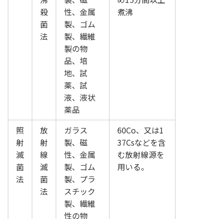
殺
性、金属
煮沸
菌
製、ゴム
法
製、繊維
製の物
品、培
地、試
薬、試
液、液状
薬品
照
放
ガラス
60Co、又は1
射
射
製、磁
37Csなどを含
滅
線
性、金属
む放射線源を
菌
滅
製、ゴム
用いる。
法
菌
製、プラ
法
スチック
製、繊維
性の物