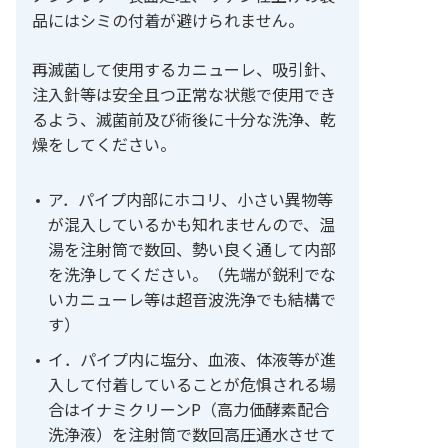
品にはシミの付着が避けられません。
再滅菌して使用するカニューレ、吸引針、
注入針等は安全且つ正常な状態で使用でき
るよう、滅菌前及び術後に十分な洗浄、乾
燥をしてください。
ア．パイプ内部にホコリ、小さい異物等
が混入しているかも知れませんので、温
湯を注射筒で数回、勢い良く通して内部
を洗浄してください。（先端が鋭利でな
いカニューレ等は超音波洗浄でも結構で
す）
イ．パイプ内に塩分、血液、体液等が進
入して付着していることが危惧される場
合はイナミクリーンP（高力価酵素配合
洗浄液）を注射筒で数回高圧通水させて