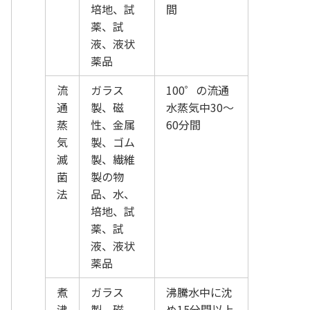
培地、試
間
薬、試
液、液状
薬品
流
ガラス
100゜の流通
通
製、磁
水蒸気中30～
蒸
性、金属
60分間
気
製、ゴム
滅
製、繊維
菌
製の物
法
品、水、
培地、試
薬、試
液、液状
薬品
煮
ガラス
沸騰水中に沈
沸
製、磁
め15分間以上