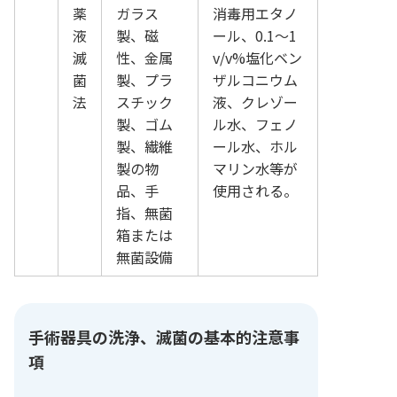
薬
ガラス
消毒用エタノ
液
製、磁
ール、0.1～1
滅
性、金属
v/v%塩化ベン
菌
製、プラ
ザルコニウム
法
スチック
液、クレゾー
製、ゴム
ル水、フェノ
製、繊維
ール水、ホル
製の物
マリン水等が
品、手
使用される。
指、無菌
箱または
無菌設備
手術器具の洗浄、滅菌の基本的注意事
項