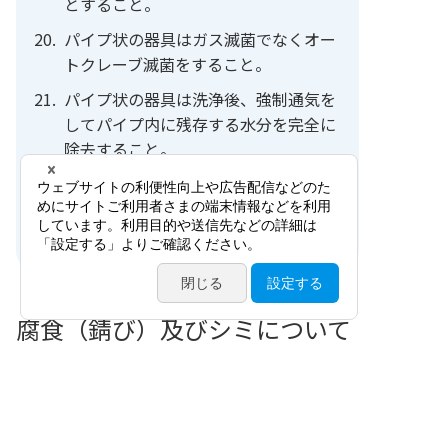
とすること。
パイプ状の器具はガス滅菌でなくオー
トクレーブ滅菌をすること。
パイプ状の器具は洗浄後、強制通気を
してパイプ内に残存する水分を完全に
除去すること。
チタン合金製器具のカラーコーティン
グは過酸化水素により脱色されるので
要注意。
腐食（錆び）及びシミについて
腐食は液体又はガス状の薬品が金属、合金に反
応して発生する場合が多く、鉄などは湿気を含
む空気に曝された状態でも発生します。従って