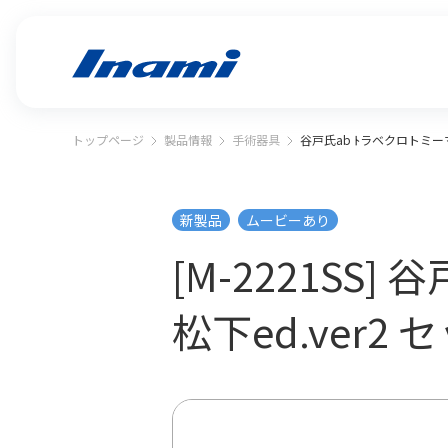
トップページ
製品情報
手術器具
谷戸氏ab ﾄラベクロトミーマ
新製品
ムービーあり
[M-2221SS
松下ed.ver2 