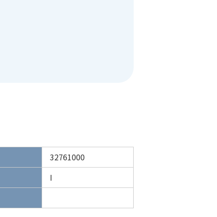
32761000
I