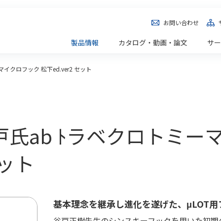
お問い合わせ
製品情報
カタログ・動画・論文
サー
イクロフック 松下ed.ver2 セット
] 谷戸氏ab ﾄラベクロト
セット
基本理念を継承し進化を遂げた、μLOT用
谷戸正樹先生のシンスキーフックを用いた初期