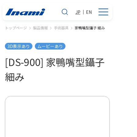
JP
EN
トップページ
製品情報
手術器具
家鴨嘴型鑷子 細み
3D表示あり
ムービーあり
[DS-900] 家鴨嘴型鑷子
細み