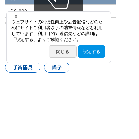
DS-800
関連カテゴリ
手術器具
鑷子
硝子体鑷子（27G）
網膜・硝子体手術用器具
硝子体鑷子・剪刀（23G・25G・27G）