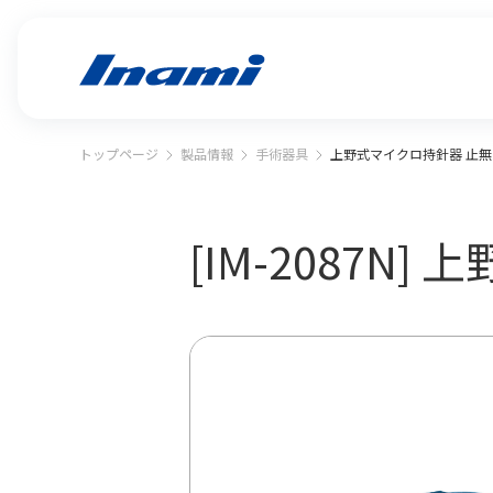
トップページ
製品情報
手術器具
上野式マイクロ持針器 止無
[IM-2087N