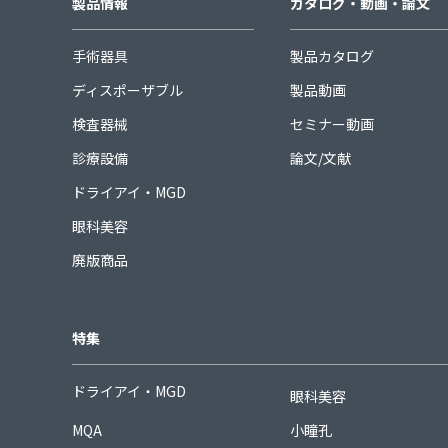
製品情報
カタログ・動画・論文
手術器具
製品カタログ
ディスポーザブル
製品動画
検査器械
セミナー動画
診療設備
論文/文献
ドライアイ・MGD
眼科美容
廃版商品
特集
ドライアイ・MGD
眼科美容
MQA
小瞳孔