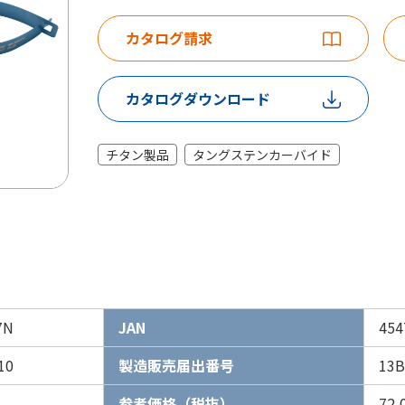
カタログ請求
カタログダウンロード
チタン製品
タングステンカーバイド
7N
JAN
454
10
製造販売届出番号
13B
参考価格（税抜）
72