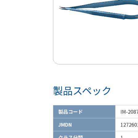
製品スペック
製品コード
IM-208
JMDN
127260
クラス分類
1