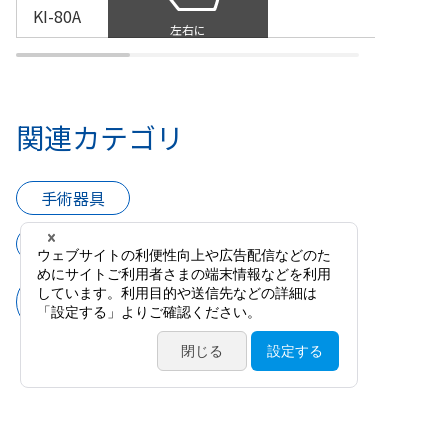
KI-80A
関連カテゴリ
手術器具
網膜・硝子体手術用器具
経強膜術用器具（バックリング・凝固
術）