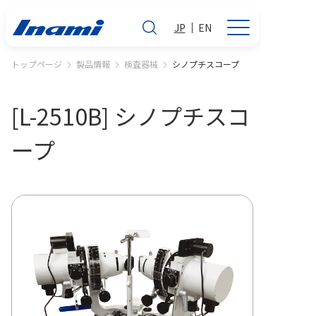
JP
EN
トップページ
製品情報
検査器械
シノプチスコープ
[L-2510B] シノプチスコ
ープ