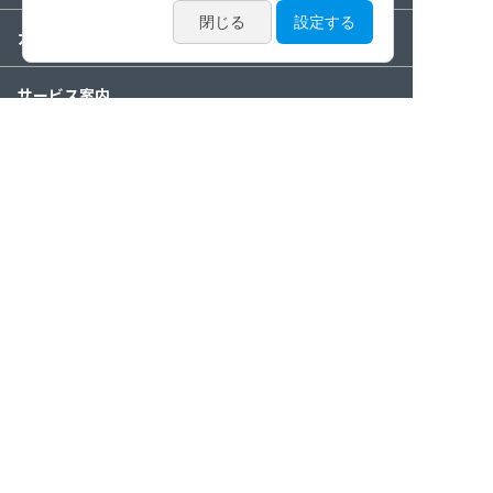
カタログ・動画・論文
サービス案内
ニュース / イベント
特集
会社情報
お問い合わせ
カタログ請求
個人情報保護方針
透明性に関
クッキーポリシー/サ
サイト
プライバシ
する指針
イトポリシー
マップ
ー設定
© Inami & CO.,Ltd