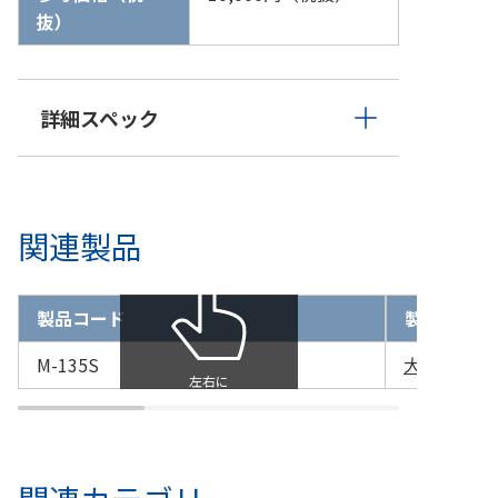
抜）
詳細スペック
関連製品
製品コード
製品名
M-135S
大島式開瞼