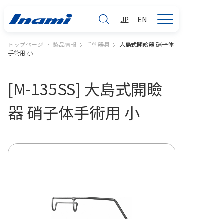
JP
EN
トップページ
製品情報
手術器具
大島式開瞼器 硝子体
手術用 小
[M-135SS] 大島式開瞼
器 硝子体手術用 小