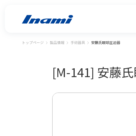
トップページ
製品情報
手術器具
安藤氏眼球圧迫器
[M-141] 安