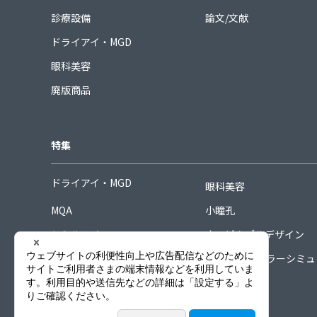
診療設備
論文/文献
ドライアイ・MGD
眼科美容
廃版商品
特集
ドライアイ・MGD
眼科美容
MQA
小瞳孔
シミルアイ
ホスピタブルデザイン
シグネチャーコレクション
COORDINAカラーシミ
ーター