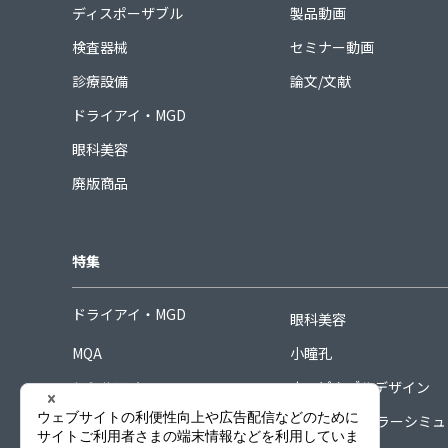
ディスポーザブル
製品動画
検査器械
セミナー動画
診療設備
論文/文献
ドライアイ・MGD
眼科美容
廃版商品
特集
ドライアイ・MGD
眼科美容
MQA
小瞳孔
シミルアイ
ホスピタブルデザイン
シグネチャーコレクション
COORDINAカラーシミ
ーター