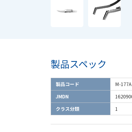
製品スペック
製品コード
M-177A
JMDN
162090
クラス分類
1