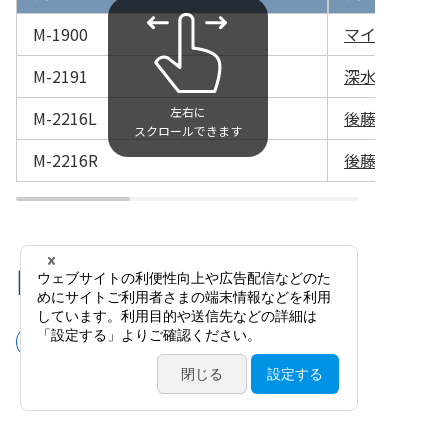
M-1900
マイクロ剪刀付
M-2191
深水式マルチ
M-2216L
後藤氏固定式角
M-2216R
後藤氏固定式角
関連カテゴリ
手術器具
持針器