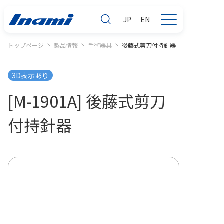
JP
EN
トップページ
製品情報
手術器具
後藤式剪刀付持針器
3D表示あり
[M-1901A] 後藤式剪刀
付持針器