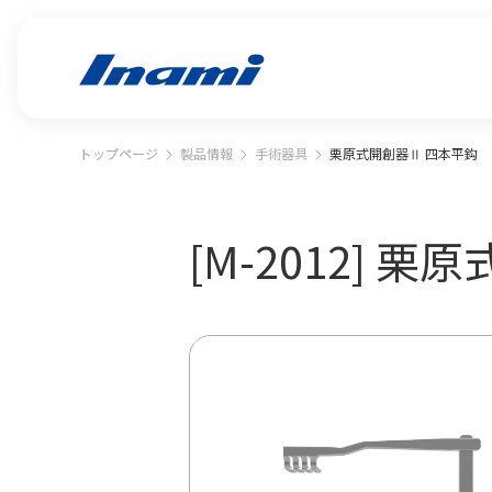
トップページ
製品情報
手術器具
栗原式開創器Ⅱ 四本平鈎
[M-2012] 