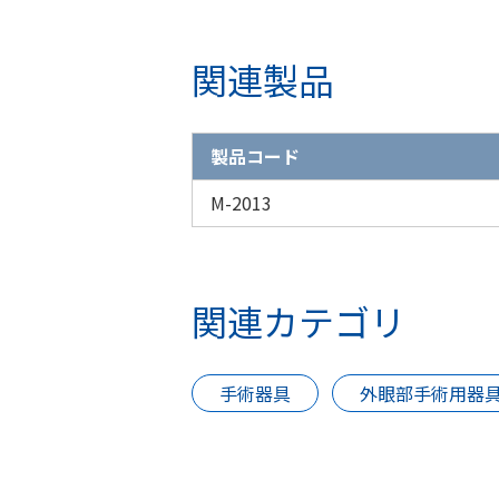
関連製品
製品コード
M-2013
関連カテゴリ
手術器具
外眼部手術用器