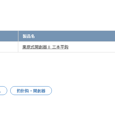
製品名
栗原式開創器Ⅱ 三本平鈎
具
釣針鈎・開創器