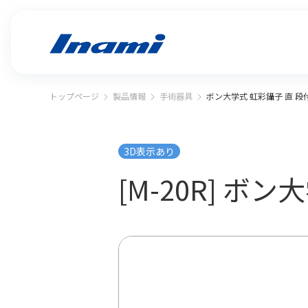
トップページ
製品情報
手術器具
ボン大学式 虹彩鑷子 直 段
3D表示あり
[M-20R] ボ