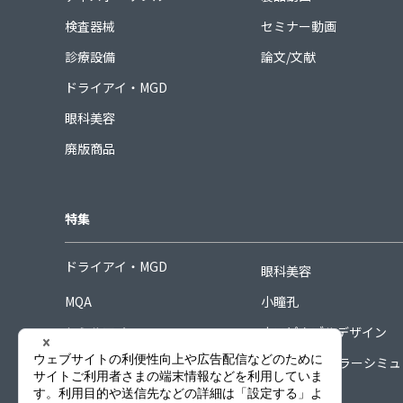
検査器械
セミナー動画
診療設備
論文/文献
ドライアイ・MGD
眼科美容
廃版商品
特集
ドライアイ・MGD
眼科美容
MQA
小瞳孔
シミルアイ
ホスピタブルデザイン
シグネチャーコレクション
COORDINAカラーシミ
ーター