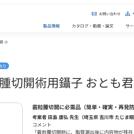
お問い合わせ
製品情報
カタログ・動画・論文
サー
君 小
あり
 霰粒腫切開術用鑷子 おとも君
霰粒腫切開に必需品（簡単・確実・再発
考案者 田島 康弘 先生（埼玉県 吉川市 たじま
コメント
「霰粒腫切開時に、脂質漏出後に内容物が残存