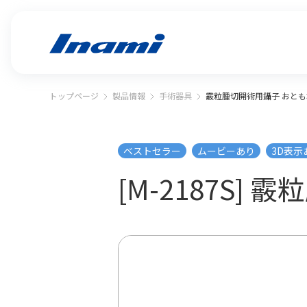
トップページ
製品情報
手術器具
霰粒腫切開術用鑷子 おとも
ベストセラー
ムービーあり
3D表示
[M-2187S]