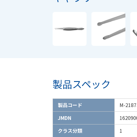
製品スペック
製品コード
M-2187
JMDN
162090
クラス分類
1