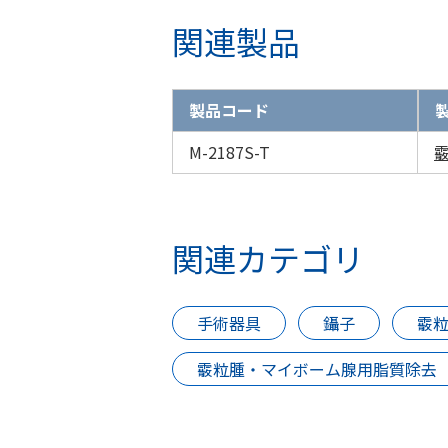
関連製品
製品コード
M-2187S-T
関連カテゴリ
手術器具
鑷子
霰
霰粒腫・マイボーム腺用脂質除去