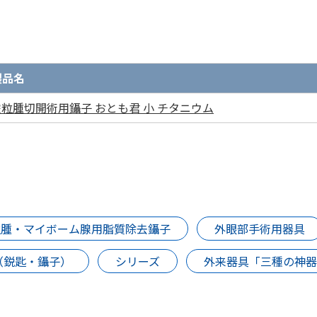
製品名
霰粒腫切開術用鑷子 おとも君 小 チタニウム
粒腫・マイボーム腺用脂質除去鑷子
外眼部手術用器具
（鋭匙・鑷子）
シリーズ
外来器具「三種の神器