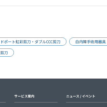
ドポート虹彩剪刀・ダブルCCC剪刀
白内障手術用器具
C剪刀
サービス案内
ニュース / イベント