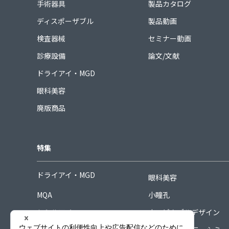
手術器具
製品カタログ
ディスポーザブル
製品動画
検査器械
セミナー動画
診療設備
論文/文献
ドライアイ・MGD
眼科美容
廃版商品
特集
ドライアイ・MGD
眼科美容
MQA
小瞳孔
シミルアイ
ホスピタブルデザイン