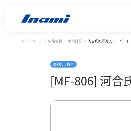
トップページ
製品情報
手術器具
河合氏虹彩剪刀テーパード 2
3D表示あり
[MF-806] 