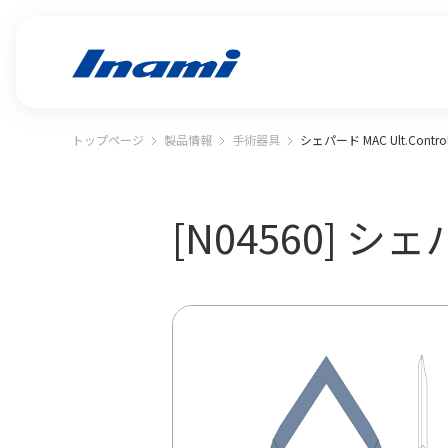
トップページ
製品情報
手術器具
シェパード MAC Ult.Contro
[N04560] シェパ