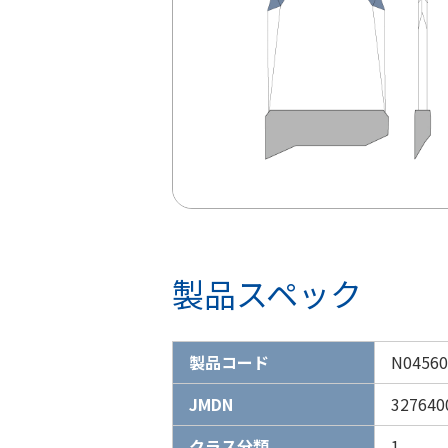
製品スペック
製品コード
N04560
JMDN
327640
クラス分類
1