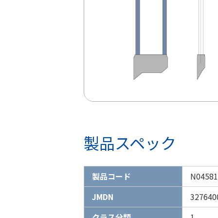
製品スペック
製品コード
N04581
JMDN
327640
クラス分類
1