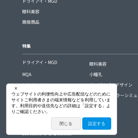
ドライアイ・MGD
眼科美容
廃版商品
特集
ドライアイ・MGD
眼科美容
MQA
小瞳孔
シミルアイ
ホスピタブルデザイン
シグネチャーコレクション
COORDINAカラーシミ
ーター