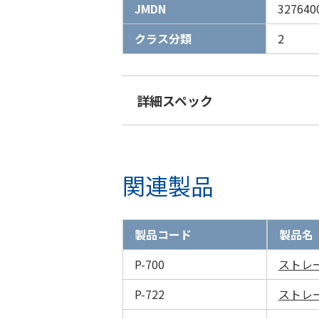
JMDN
327640
クラス分類
2
詳細スペック
関連製品
製品コード
製品名
P-700
ストレー
P-722
ストレ