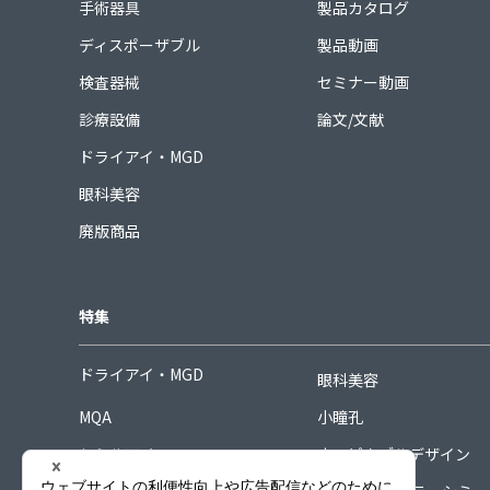
手術器具
製品カタログ
ディスポーザブル
製品動画
検査器械
セミナー動画
診療設備
論文/文献
ドライアイ・MGD
眼科美容
廃版商品
特集
ドライアイ・MGD
眼科美容
MQA
小瞳孔
シミルアイ
ホスピタブルデザイン