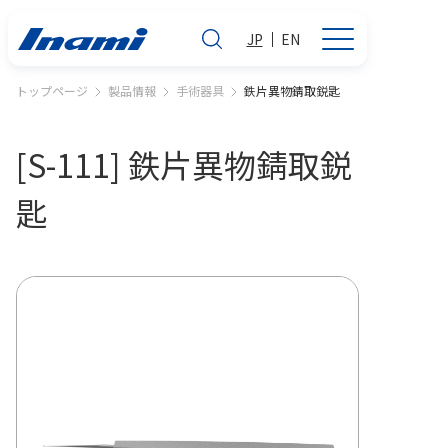
JP
EN
トップページ
製品情報
手術器具
鉄片異物錆取鋭匙
[S-111] 鉄片異物錆取鋭
匙