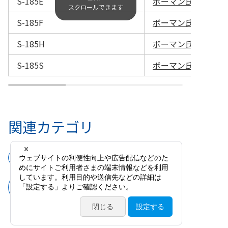
S-185E
ボーマン氏涙管消息子 
S-185F
ボーマン氏涙管消息子 
S-185H
ボーマン氏涙管消息子 
S-185S
ボーマン氏涙管消息
関連カテゴリ
手術器具
外眼部手術用器具
涙道（ブジー・涙管拡張針・涙小管誘
導子）