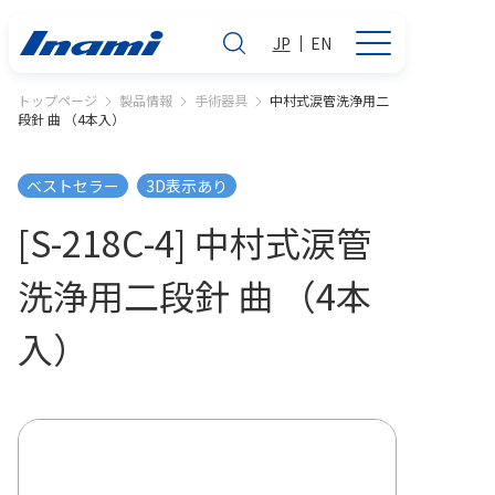
JP
EN
トップページ
製品情報
手術器具
中村式涙管洗浄用二
段針 曲 （4本入）
ベストセラー
3D表示あり
[S-218C-4] 中村式涙管
洗浄用二段針 曲 （4本
入）