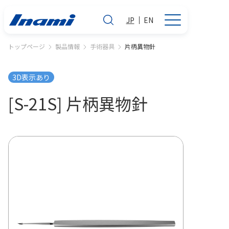
JP
EN
トップページ
製品情報
手術器具
片柄異物針
3D表示あり
[S-21S] 片柄異物針