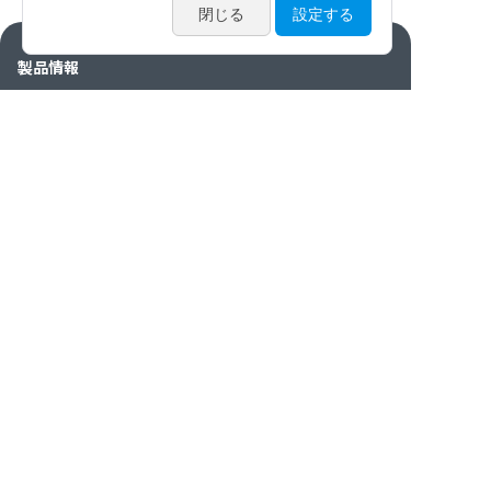
製品情報
カタログ・動画・論文
サービス案内
ニュース / イベント
特集
会社情報
お問い合わせ
カタログ請求
個人情報保護方針
透明性に関
クッキーポリシー/サ
サイト
プライバシ