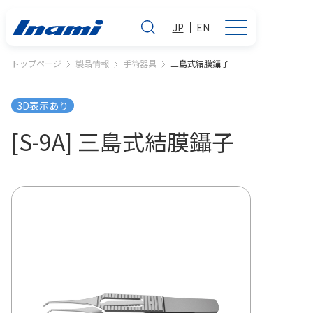
JP
EN
トップページ
製品情報
手術器具
三島式結膜鑷子
3D表示あり
[S-9A] 三島式結膜鑷子