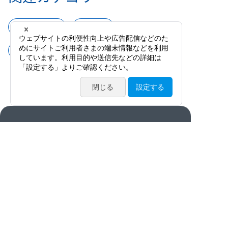
手術器具
鑷子
P-H型有鈎鑷子
製品情報
カタログ・動画・論文
サービス案内
ニュース / イベント