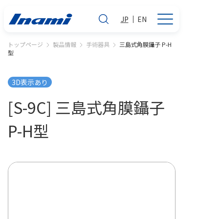
JP
EN
トップページ
製品情報
手術器具
三島式角膜鑷子 P-H
型
3D表示あり
[S-9C] 三島式角膜鑷子
P-H型