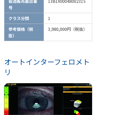
製造販売届出番
13B1X00048002315
号
クラス分類
1
参考価格（税
3,980,000円（税抜）
抜）
オートインターフェロメト
リ