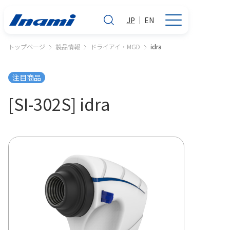
JP
EN
トップページ
製品情報
ドライアイ・MGD
idra
注目商品
[SI-302S] idra