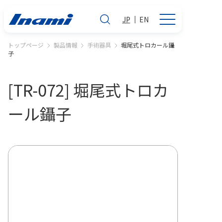
JP
EN
トップページ
製品情報
手術器具
堀尾式トロカール鑷
子
[TR-072] 堀尾式トロカ
ール鑷子