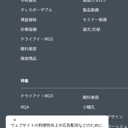
手術器具
製品カタログ
ディスポーザブル
製品動画
検査器械
セミナー動画
診療設備
論文/文献
ドライアイ・MGD
眼科美容
廃版商品
特集
ドライアイ・MGD
眼科美容
MQA
小瞳孔
シミルアイ
ホスピタブルデザイン
シグネチャーコレクション
COORDINAカラーシミ