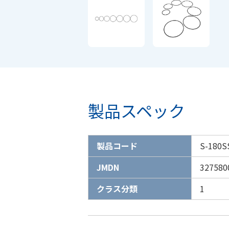
製品スペック
製品コード
S-180S
JMDN
327580
クラス分類
1